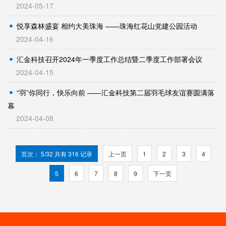
2024-05-17
悦享森林盛宴 相约大美珠海 ——珠海红花山党建公园活动
2024-04-16
汇金科技召开2024年一季度工作总结暨二季度工作部署会议
2024-04-15
“羽”你同行，快乐向前 ——汇金科技第二届羽毛球友谊赛圆满落
幕
2024-04-08
页次： 5/32 共有 316 记录
上一页
1
2
3
4
5
6
7
8
9
下一页