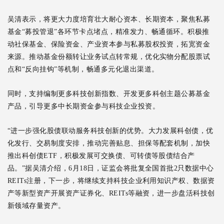
吴清表示，将更大力度培育壮大耐心资本、长期资本，聚焦私募
基金“募投管退”各环节卡点堵点，精准发力、畅通循环。积极推
动社保基金、保险资金、产业资本参与私募股权投资，拓宽资金
来源。推动基金份额转让业务试点转常规，优化实物分配股票试
点和“反向挂钩”等机制，畅通多元化退出渠道。
同时，支持编制更多科技创新指数、开发更多科创主题公募基金
产品，引导更多中长期资金参与科技企业投资。
“进一步强化股债联动服务科技创新的优势。大力发展科创债，优
化发行、交易制度安排，推动完善贴息、担保等配套机制，加快
推出科创债ETF，积极发展可交换债、可转债等股债结合产
品。”据吴清介绍，6月18日，证监会将批复全国首批2只数据中心
REITs注册，下一步，将继续支持科技企业利用知识产权、数据资
产等新型资产开展资产证券化、REITs等融资，进一步盘活科技创
新领域存量资产。