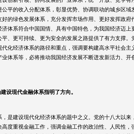
建设创新引领、协同发展的产业体系，统一开放、竞争有
进公平的收入分配体系，彰显优势、协调联动的城乡区域
友好的绿色发展体系，充分发挥市场作用、更好发挥政府
经济体系符合中国国情、具有中国特色，为我国经济迈上
公平、更可持续、更为安全的发展之路提供了有力支撑。
现代化经济体系的路径和重点，强调要构建高水平社会主
产业体系等，必将推动我国经济发展不断迸发新活力、开
为建设现代金融体系指明了方向。
系，是建设现代化经济体系的题中之义。党的十八大以来
央高度重视金融工作，强调金融工作的政治性、人民性，