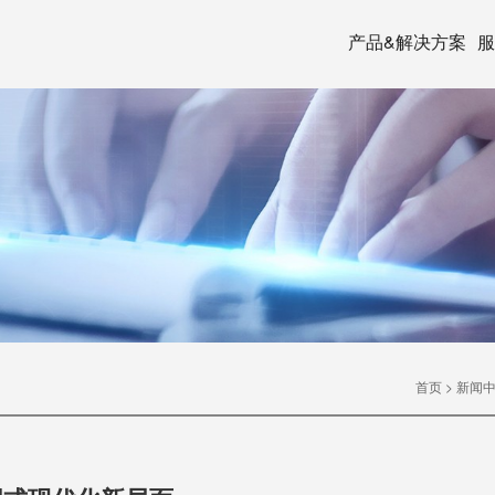
产品&解决方案
服
首页
>
新闻