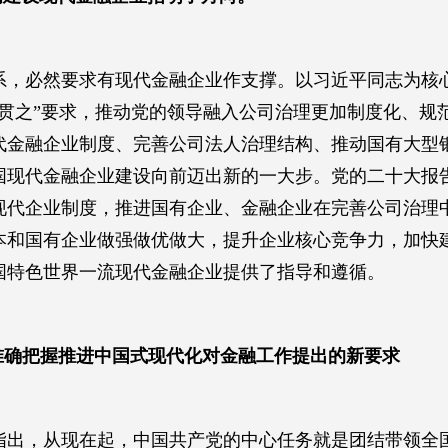
系，必然要求有现代金融企业作支撑。以习近平同志为核
以贯之”要求，推动党的领导融入公司治理更加制度化、规
代金融企业制度、完善公司法人治理结构、推动国有大型
国现代金融企业建设向前迈出新的一大步。党的二十大报
现代企业制度，推进国有企业、金融企业在完善公司治理
本和国有企业做强做优做大，提升企业核心竞争力，加快
国特色世界一流现代金融企业提供了指导和遵循。
准确把握推进中国式现代化对金融工作提出的新要求
指出，从现在起，中国共产党的中心任务就是团结带领全