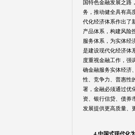
国特色金融发展之路
务，推动健全具有高
代化经济体系作出了
产品体系，构建风险
服务体系，为实体经
是建设现代化经济体
度重视金融工作，强
确金融服务实体经济
性、竞争力、普惠性
署，金融必须通过优
资、银行信贷、债券
发展提供更高质量、
4.中国式现代化