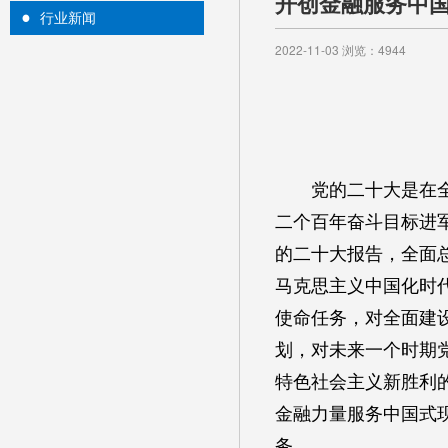
开创金融服务中
行业新闻
2022-11-03 浏览：4944
党的二十大是在
二个百年奋斗目标进
的二十大报告，全面
马克思主义中国化时
使命任务，对全面建
划，对未来一个时期
特色社会主义新胜利
金融力量服务中国式
务。