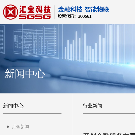
新闻中心
新闻中心
行业新闻
汇金新闻