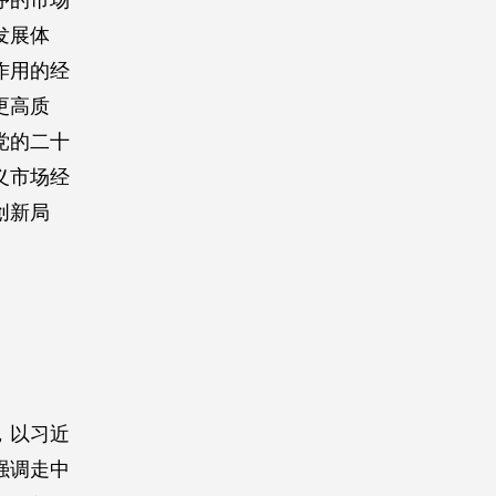
序的市场
发展体
作用的经
更高质
党的二十
义市场经
创新局
，以习近
强调走中